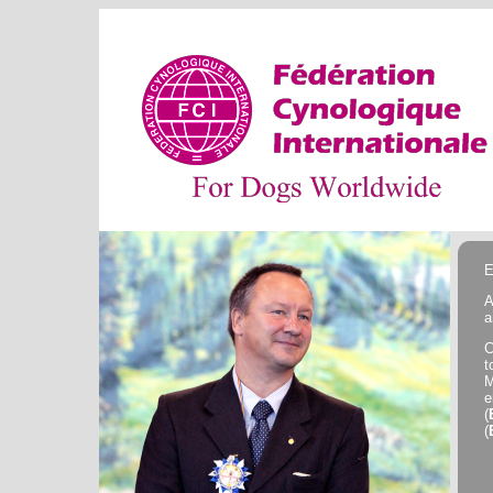
E
A
a
C
t
M
e
(
(