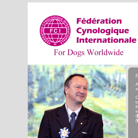
E
A
a
C
t
M
e
(
(