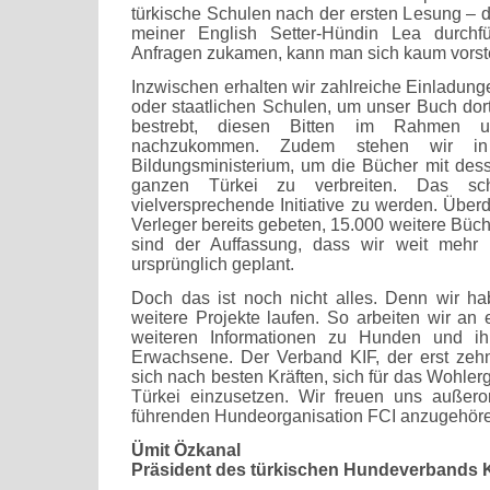
türkische Schulen nach der ersten Lesung – di
meiner English Setter-Hündin Lea durchf
Anfragen zukamen, kann man sich kaum vorste
Inzwischen erhalten wir zahlreiche Einladung
oder staatlichen Schulen, um unser Buch dort
bestrebt, diesen Bitten im Rahmen un
nachzukommen. Zudem stehen wir i
Bildungsministerium, um die Bücher mit des
ganzen Türkei zu verbreiten. Das sch
vielversprechende Initiative zu werden. Über
Verleger bereits gebeten, 15.000 weitere Büc
sind der Auffassung, dass wir weit mehr 
ursprünglich geplant.
Doch das ist noch nicht alles. Denn wir h
weitere Projekte laufen. So arbeiten wir a
weiteren Informationen zu Hunden und i
Erwachsene. Der Verband KIF, der erst zehn
sich nach besten Kräften, sich für das Wohle
Türkei einzusetzen. Wir freuen uns außeror
führenden Hundeorganisation FCI anzugehör
Ümit Özkanal
Präsident des türkischen Hundeverbands 