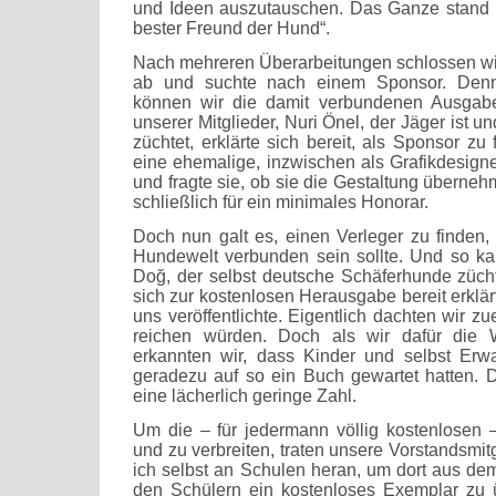
und Ideen auszutauschen. Das Ganze stand 
bester Freund der Hund“.
Nach mehreren Überarbeitungen schlossen wir 
ab und suchte nach einem Sponsor. Denn
können wir die damit verbundenen Ausgabe
unserer Mitglieder, Nuri Önel, der Jäger ist u
züchtet, erklärte sich bereit, als Sponsor zu 
eine ehemalige, inzwischen als Grafikdesigne
und fragte sie, ob sie die Gestaltung überneh
schließlich für ein minimales Honorar.
Doch nun galt es, einen Verleger zu finden, 
Hundewelt verbunden sein sollte. Und so k
Doğ, der selbst deutsche Schäferhunde zücht
sich zur kostenlosen Herausgabe bereit erklä
uns veröffentlichte. Eigentlich dachten wir z
reichen würden. Doch als wir dafür die W
erkannten wir, dass Kinder und selbst Erw
geradezu auf so ein Buch gewartet hatten.
eine lächerlich geringe Zahl.
Um die – für jedermann völlig kostenlosen
und zu verbreiten, traten unsere Vorstandsmit
ich selbst an Schulen heran, um dort aus d
den Schülern ein kostenloses Exemplar zu ü