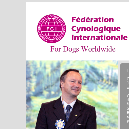
L
Z
J
w
W
d
S
E
s
P