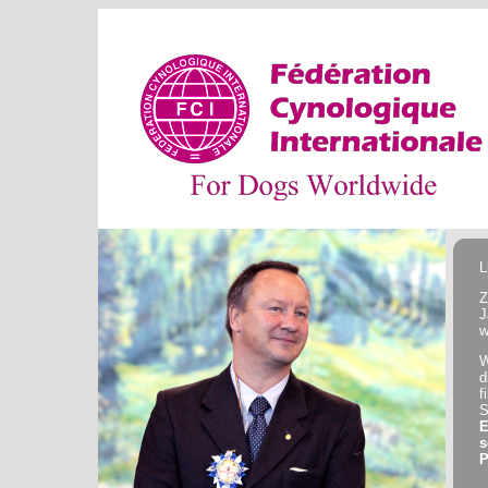
L
Z
J
w
W
d
S
E
s
P